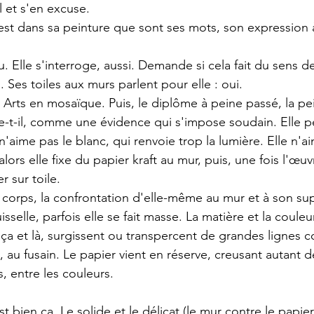
l et s'en excuse. 
'est dans sa peinture que sont ses mots, son expression à
u. Elle s'interroge, aussi. Demande si cela fait du sens de
. Ses toiles aux murs parlent pour elle : oui. 
Arts en mosaïque. Puis, le diplôme à peine passé, la p
-t-il, comme une évidence qui s'impose soudain. Elle pe
 n'aime pas le blanc, qui renvoie trop la lumière. Elle n'a
alors elle fixe du papier kraft au mur, puis, une fois l'œu
r sur toile. 
 corps, la confrontation d'elle-même au mur et à son supp
uisselle, parfois elle se fait masse. La matière et la couleu
. ça et là, surgissent ou transpercent de grandes lignes 
s, au fusain. Le papier vient en réserve, creusant autant 
s, entre les couleurs.
t bien ça. Le solide et le délicat (le mur contre le papier,