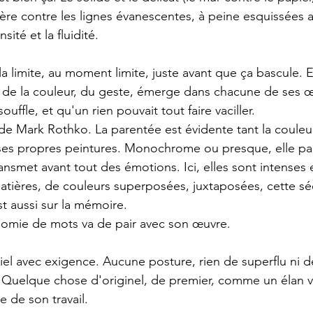
re contre les lignes évanescentes, à peine esquissées au
nsité et la fluidité.
à la limite, au moment limite, juste avant que ça bascule. E
e, de la couleur, du geste, émerge dans chacune de ses
n souffle, et qu'un rien pouvait tout faire vaciller. 
de Mark Rothko. La parentée est évidente tant la couleur
ses propres peintures. Monochrome ou presque, elle pal
transmet avant tout des émotions. Ici, elles sont intenses e
tières, de couleurs superposées, juxtaposées, cette sé
est aussi sur la mémoire.
omie de mots va de pair avec son œuvre.
tiel avec exigence. Aucune posture, rien de superflu ni d
 Quelque chose d'originel, de premier, comme un élan vita
e de son travail.