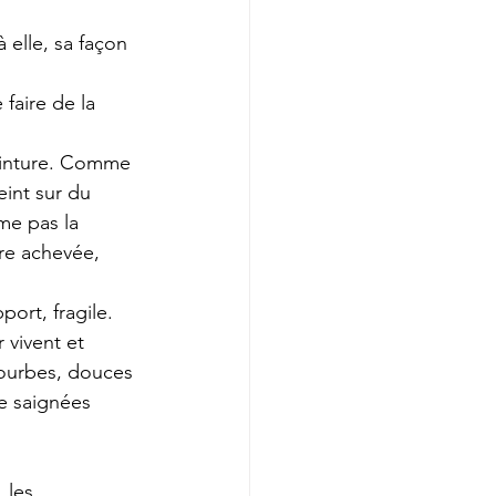
 elle, sa façon 
 faire de la 
einture. Comme 
int sur du 
ime pas la 
vre achevée, 
ort, fragile. 
r vivent et 
courbes, douces 
de saignées 
 les 