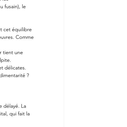
 fusain), le 
t cet équilibre 
 œuvres. Comme 
 tient une 
pite. 
t délicates. 
dimentarité ? 
e délayé. La 
l, qui fait la 