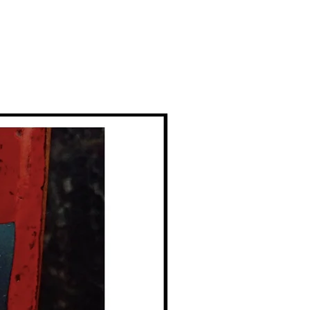
z) / Nom féminin / vêtement pour
ntre et laisse les jambes nues.
 entièrement doublée. Ajustée sur
sa partie inférieure a une belle
sont élastiquées. Elle se ferme avec
 dos et deux à l'entrejambe pour
e bébé. La barboteuse est un
es tout-petits leur offrant une
uvement. Elle se porte de la
tampon teinture végétale.