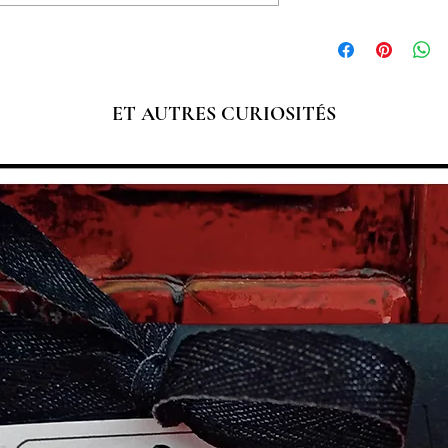
Barboteuse (baʀbɔtø
bébé qui couvre le ve
Notre barboteuse est
sa partie supérieure, 
ET AUTRES CURIOSITÉS
largeur. Les cuisses 
une pression dans le
faciliter le change d
vêtement idéal pour l
grande liberté de mo
naissance à 3 ans.
Coton impression au 
Doublure coton.