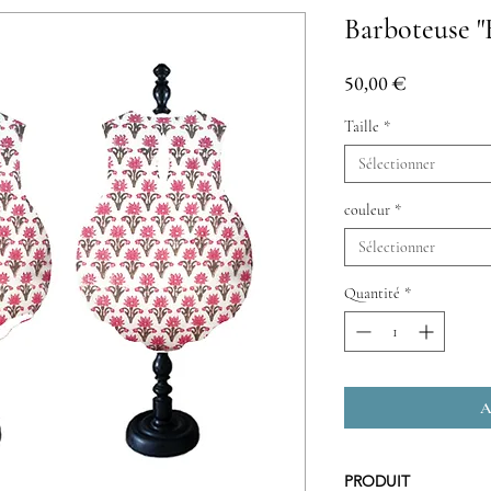
Barboteuse 
Prix
50,00 €
Taille
*
Sélectionner
couleur
*
Sélectionner
Quantité
*
A
PRODUIT