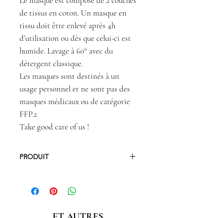
Le masque est composé de 2 couches
de tissus en coton.
Un masque en
tissu doit être enlevé après 4h
d’utilisation ou dès que celui-ci est
humide. Lavage à 60° avec du
détergent classique.
Les masques sont destinés à un
usage personnel et ne sont pas des
masques médicaux ou de catégorie
FFP.2
Take good care of us !
PRODUIT
Coton, doublure coton
Élastique souple 19 cm
Dimension : hauteur déployée 20 cm
ET AUTRES
/ largeur 20 cm / cotés (maintien des