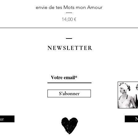
Aperçu rapide
envie de tes Mots mon Amour
Prix
14,00 €
NEWSLETTER
S'abonner
ur
N