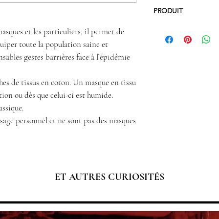
PRODUIT
asques et les particuliers, il permet de
Coton, doublure cot
iper toute la population saine et
Élastique souple 19 
sables gestes barrières face à l’épidémie
Dimension : hauteur 
cotés (maintien des p
L’AFNOR (Association
es de tissus en coton.
Un masque en tissu
rappelle que « Le dis
ation ou dès que celui-ci est humide.
destiné à compléter l
assique.
de distanciation socia
sage personnel et ne sont pas des masques
et notamment à tout
asymptomatique.
Le masque barrière n
de l’application syst
sont essentiels, ains
sociale visant à lutter
ET AUTRES CURIOSITÉS
Nous vous proposons
d'emploi pour réalis
souhaitez
ICI