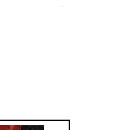
on
cm
déployée 20 cm / largeur 20 cm /
lis) 11 cm
 Française de Normalisation)
positif « masque barrière » est
es gestes barrières et les règles
le. Il est destiné au grand public
e personne saine ou
’exonère aucunement l’utilisateur
ématique des gestes barrières, qui
i que des règles de distanciation
 contre les infections virales» !
 dans nos pages DIY le mode
er vous même le masque si vous le