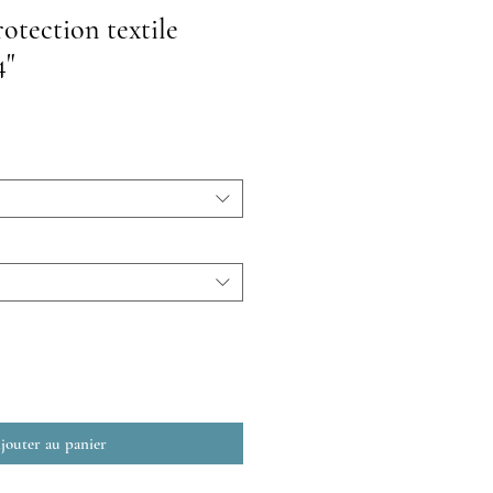
otection textile
4"
jouter au panier