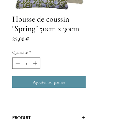
Housse de coussin
"Spring" 50cm x 30cm
Prix
25,00 €
Quantité
*
Ajouter au panier
PRODUIT
Housse de coussin en
coton impression au tampon teinture