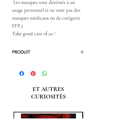
Les masques sont destinés à un
usage personnel et ne sont pas des
masques médicaux ou de catégorie
FFP.2
Take good care of us !
PRODUIT
Coton, doublure coton
Élastique souple 19 cm
Dimension : hauteur déployée 20 cm
ET AUTRES
/ largeur 20 cm / cotés (maintien des
plis) 11 cm
CURIOSITÉS
L’AFNOR (Association Française de
Normalisation) rappelle que « Le
dispositif « masque barrière » est
destiné à compléter les gestes
barrières et les règles de
distanciation sociale. Il est destiné au